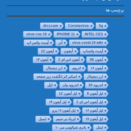
برچسب ها
drcccam
Coronavirus
5g
virus cov 19
IPHONE 11
INTEL CES
virus covid 19 wiki
آنر
آپدیت واتس اپ
آپدیت واتساپ
آیفون
آیفون 12
آیفون SE
آیفون اس ای 2
آیفون ۱۴
آیفون ۱۶
اتریوم
ارز دیجبتال
ارز دیجیتال
اسکنر اثر انگشت زیر صفحه
اپل
اندروید 10
اندروید وان
اپل آیفون 9
اپل آیفون 12
اپل آیفون اس ای 2
اپل آیفون ۱۴
اپل آیفون ۱۶
اپل آیفون ۱۶ پرو
اپل آیفون ۱۷
ایرباد بی سیم
ایمیل
اینتل
باتری شیائومی می ۱۰