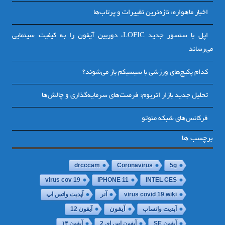
اخبار ماهواره: تازه‌ترین تغییرات و پرتاب‌ها
اپل با سنسور جدید LOFIC، دوربین آیفون را به کیفیت سینمایی
می‌رساند
کدام پکیج‌های ورزشی با سیسیکم باز می‌شوند؟
تحلیل جدید بازار اتریوم: فرصت‌های سرمایه‌گذاری و چالش‌ها
فرکانس‌های شبکه منوتو
برچسب ها
drcccam
Coronavirus
5g
virus cov 19
IPHONE 11
INTEL CES
virus covid 19 wiki
آنر
آپدیت واتس اپ
آپدیت واتساپ
آیفون
آیفون 12
آیفون SE
آیفون اس ای 2
آیفون ۱۴