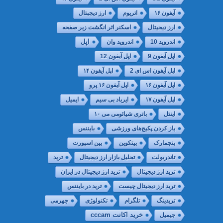
آیفون ۱۶
اتریوم
ارز دیجبتال
ارز دیجیتال
اسکنر اثر انگشت زیر صفحه
اپل
اندروید 10
اندروید وان
اپل آیفون 9
اپل آیفون 12
اپل آیفون اس ای 2
اپل آیفون ۱۴
اپل آیفون ۱۶
اپل آیفون ۱۶ پرو
اپل آیفون ۱۷
ایرباد بی سیم
ایمیل
اینتل
باتری شیائومی می ۱۰
باز کردن پکیج‌های ورزشی
بایننس
بنچمارک
بیتکوین
بین اسپورت
تاندربولت
تحلیل بازار ارز دیجیتال
ترید
ترید ارز دیجیتال
ترید ارز دیجیتال در ایران
ترید ارز دیجیتال چیست
ترید در بایننس
تریدینگ
تلگرام
تکنولوژی
جهرمی
جیمیل
خريد اكانت cccam