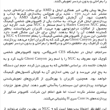
را به‌راحتی و بدون دردسر تعویض کنند.
سال‌ها پیش وقتی خبر همکاری اینتل و AMD برای ساخت تراشه‌ای جدید
منتشر شد
خرید vpn
، شاید برای هیچ‌کس به‌اندازه‌ی گیمرها جذاب و
بااهمیت نبود. آن آزمایش کوتاه‌مدت که گرافیک AMD را درون
پردازنده‌ی اینتل قرار می‌داد، به ساخت یکی از کامپیوترهای شخصی گیمینگ
به‌نام Hades Canyon NUC با اسم مستعار NUC 8 منجر شد. اگرچه این
محصول از امکانات درخورتوجهی بهره می‌برد، کاربران نمی‌توانستند به‌طور
گسترده قطعات آن را ارتقا بدهند. اینتل برای حل این مشکل قصد دارد
جانشین این‌ سری از کامپیوترهای شخصی گیمینگ را به‌نام NUC 9 Extreme و
با اسم رمز Ghost Canyon معرفی کند که به کاربران اجازه می‌دهد پردازنده،
کارت گرافیک، رم، حافظه‌ی داخلی و درگاه‌ها را به‌راحتی و بدون دردسر تعویض
کنند.
سرانجام، اینتل در نمایشگاه CES لاس‌وگاس، وجود کامپیوترهای شخصی
کوچک خود معروف به NUC را با اسم رمز Ghost Canyon تأیید کرد و به
شایعات خاتمه داد. براساس اطلاعاتی که به بیرون درز کرده، حجم این دستگاه
به پنج لیتر می‌رسد و این یعنی اندازه‌ی آن به کوچکی کنسول‌های گیمینگ
خواهد بود. همچنین، کاربران با بهره‌گیری از کارتریج‌های تعویض‌شدنی
می‌توانند پردازنده‌ی این سیستم را به‌آسانی تغییر دهند. اینتل هنوز جزئیات
بیشتری منتشر نکرده است؛ اما طبق اعلام این شرکت، کامپیوتر مذکور از
پردازنده‌های Core i9 سری H پشتیبانی می‌کنند.
این اظهارنظر احتمالا بدین‌معنا است که NUC 9 در بهترین حالت می‌تواند از