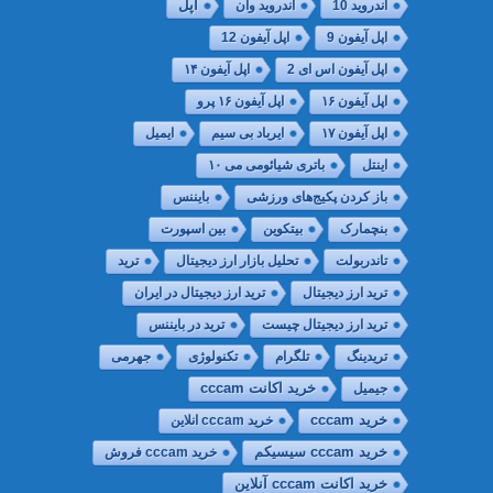
اپل
اندروید 10
اندروید وان
اپل آیفون 9
اپل آیفون 12
اپل آیفون اس ای 2
اپل آیفون ۱۴
اپل آیفون ۱۶
اپل آیفون ۱۶ پرو
اپل آیفون ۱۷
ایرباد بی سیم
ایمیل
اینتل
باتری شیائومی می ۱۰
باز کردن پکیج‌های ورزشی
بایننس
بنچمارک
بیتکوین
بین اسپورت
تاندربولت
تحلیل بازار ارز دیجیتال
ترید
ترید ارز دیجیتال
ترید ارز دیجیتال در ایران
ترید ارز دیجیتال چیست
ترید در بایننس
تریدینگ
تلگرام
تکنولوژی
جهرمی
جیمیل
خريد اكانت cccam
خرید cccam
خرید cccam انلاین
خرید cccam سیسیکم
خرید cccam فروش
خرید اکانت cccam آنلاین