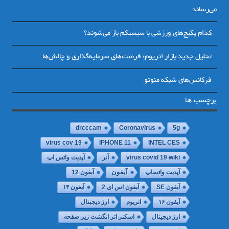
می‌رساند
کدام پکیج‌های ورزشی با سیسیکم باز می‌شوند؟
تحلیل جدید بازار اتریوم: فرصت‌های سرمایه‌گذاری و چالش‌ها
فرکانس‌های شبکه منوتو
برچسب ها
drcccam
Coronavirus
5g
virus cov 19
IPHONE 11
INTEL CES
virus covid 19 wiki
آنر
آپدیت واتس اپ
آپدیت واتساپ
آیفون
آیفون 12
آیفون SE
آیفون اس ای 2
آیفون ۱۴
آیفون ۱۶
اتریوم
ارز دیجبتال
ارز دیجیتال
اسکنر اثر انگشت زیر صفحه