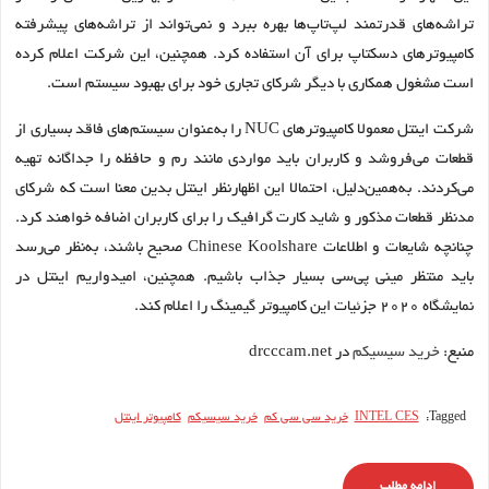
تراشه‌های قدرتمند لپ‌تاپ‌ها بهره ببرد و نمی‌تواند از تراشه‌های پیشرفته
کامپیوترهای دسکتاپ برای آن استفاده کرد. همچنین، این شرکت اعلام کرده
است مشغول همکاری با دیگر شرکای تجاری خود برای بهبود سیستم است.
شرکت اینتل معمولا کامپیوترهای NUC را به‌عنوان سیستم‌های فاقد بسیاری از
قطعات می‌فروشد و کاربران باید مواردی مانند رم و حافظه را جداگانه تهیه
می‌کردند. به‌همین‌دلیل، احتمالا این اظهارنظر اینتل بدین معنا است که شرکای
مدنظر قطعات مذکور و شاید کارت گرافیک را برای کاربران اضافه خواهند کرد.
چنانچه شایعات و اطلاعات Chinese Koolshare صحیح باشند، به‌نظر می‌رسد
باید منتظر مینی پی‌سی بسیار جذاب باشیم. همچنین، امیدواریم اینتل در
نمایشگاه ۲۰۲۰ جزئیات این کامپیوتر گیمینگ را اعلام کند.
منبع:
خرید سیسیکم
در drcccam.net
Tagged:
INTEL CES
خرید سی سی کم
خرید سیسیکم
کامپیوتر اینتل
ادامه مطلب