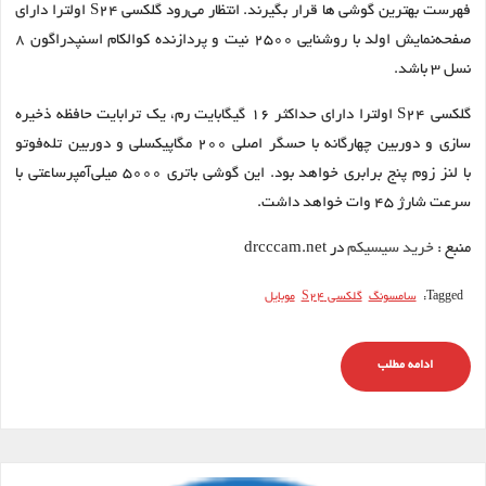
فهرست بهترین گوشی ها قرار بگیرند. انتظار می‌رود گلکسی S24 اولترا دارای
صفحه‌نمایش اولد با روشنایی ۲۵۰۰ نیت و پردازنده کوالکام اسنپدراگون ۸
نسل ۳ باشد.
گلکسی S24 اولترا دارای حداکثر ۱۶ گیگابایت رم، یک ترابایت حافظه ذخیره
سازی و دوربین چهارگانه با حسگر اصلی ۲۰۰ مگاپیکسلی و دوربین تله‌فوتو
با لنز زوم پنج برابری خواهد بود. این گوشی باتری ۵۰۰۰ میلی‌آمپر‌ساعتی با
سرعت شارژ ۴۵ وات خواهد داشت.
منبع :
خرید سیسیکم
در drcccam.net
Tagged:
سامسونگ
گلکسی S24
موبایل
ادامه مطلب