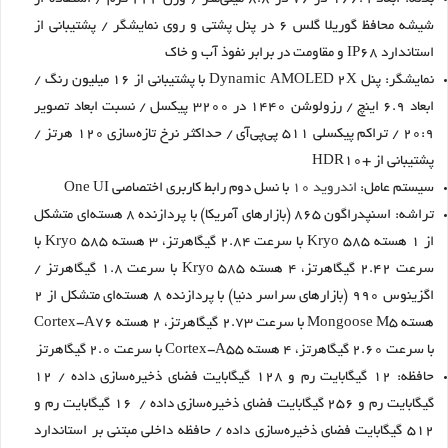
شیشه‌ محافظ گوریلا گلس 6 در پنل پشتی و روی نمایشگر / پشتیبانی از
استاندارد IP68 و مقاومت در برابر نفوذ آب و خاک
نمایشگر: پنل Dynamic AMOLED 2X با پشتیبانی از 16 میلیون رنگ /
ابعاد 6.9 اینچ / رزولوشن 1440 در 3200 پیکسل / نسبت ابعاد تصویر
20:9 / تراکم پیکسلی 511 پی‌پی‌آی / حداکثر نرخ تازه‌سازی 120 هرتز /
پشتیبانی از +HDR10
سیستم عامل:
اندروید 10
با نسل دوم رابط کاربری اختصاصی One UI
تراشه: اسنپدراگون 865 (بازارهای آمریکا) با پردازنده 8 هسته‌ای متشکل
از 1 هسته Kryo 585 با سرعت 2.84 گیگاهرتز، 3 هسته Kryo 585 با
سرعت 2.42 گیگاهرتز، 4 هسته Kryo 585 با سرعت 1.8 گیگاهرتز /
اگزینوس 990 (بازارهای سراسر دنیا) با پردازنده 8 هسته‌ای متشکل از 2
هسته Mongoose M5 با سرعت 2.73 گیگاهرتز، 2 هسته Cortex-A76
با سرعت 2.60 گیگاهرتز، 4 هسته Cortex-A55 با سرعت 2.0 گیگاهرتز
حافظه: 12 گیگابایت رم و 128 گیگابایت فضای ذخیره‌سازی داده / 12
گیگابایت رم و 256 گیگابایت فضای ذخیره‌سازی داده / 16 گیگابایت رم و
512 گیگابایت فضای ذخیره‌سازی داده / حافظه داخلی مبتنی بر استاندارد