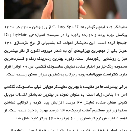
نمایشگر 6.9 اینچی گوشی Galaxy S20 Ultra از رزولوشن 3200 در 1440
پیکسل بهره برده و دوازده رکورد را در سیستم امتیازدهی DisplayMate
جابه‌جا کرده است. این نمایشگر امولد، که پشتیبانی از نرخ تازه‌سازی 120
هرتز یکی از مهم‌ترین ویژگی‌های آن به شمار می‌رود، اکنون از نظر بیشترین
میزان روشنایی، رکورددار است. رکورد بهترین رندرینگ رنگ و گسترده‌ترین
محدوده رنگ نیز در اختیار صفحه نمایش سامسونگ گلکسی اس 20 اولترا قرار
دارد. کنتراست فوق‌العاده بوده و بازتاب به کمترین میزان ممکن رسیده است.
برخی پیشرفت‌ها در مقایسه با بهترین نمایشگر موبایل قبلی سامسونگ، گلکسی
اس 10 پلاس، زیاد است. به عنوان نمونه در بهترین نمایشگر OLED موبایل
کنونی فضای صفحه نمایش 23 درصد افزایش پیدا کرده و توانایی تماشای
محتوا زیر نور مستقیم آفتاب نزدیک به 14 درصد بهبود به خود دیده است. از
اهمیت افزایش نرخ تازه‌سازی از 60 هرتز به 120 هرتز نباید غافل شد.
بدنه: ابعاد 166.9 در 76 در 8.8 میلی‌متر / وزن 222 گرم / استفاده از