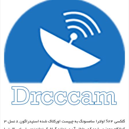
گلکسی S24 اولترا سامسونگ به چیپست اورکلاک شده اسنپدراگون ۸ نسل ۳