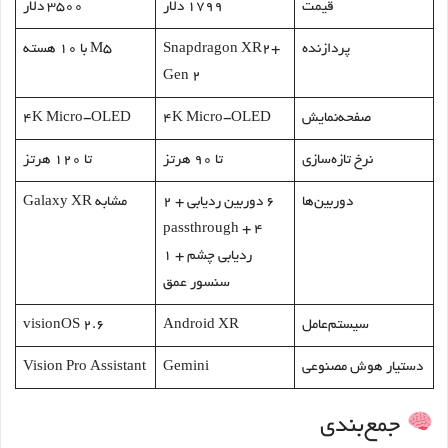
قیمت
1799 دلار
3500 دلار
پردازنده
Snapdragon XR2+
M5 با 10 هسته
Gen 2
صفحه‌نمایش
۴K Micro-OLED
۴K Micro-OLED
نرخ تازه‌سازی
تا ۹۰ هرتز
تا ۱۲۰ هرتز
دوربین‌ها
۶ دوربین ردیابی + ۲
مشابه Galaxy XR
passthrough + ۴
ردیابی چشم + ۱
سنسور عمق
سیستم‌عامل
Android XR
visionOS 2.6
دستیار هوش مصنوعی
Gemini
Vision Pro Assistant
جمع‌بندی