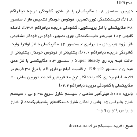
UFS 3.0
دوربین: سنسور 108 مگاپیکسلی با لنز عادی، گشودگی دریچه دیافراگم
f/1.8، تثبیت‌کنندگی نوری تصویر، فوکوس خودکار تشخیص فاز / سنسور
48 مگاپیکسلی با لنز پریسکوپی، گشودگی دریچه دیافراگم f/3.6، فاصله
کانونی 102 میلی‌متر تثبیت‌کنندگی نوری تصویر، فوکوس خودکار تشخیص
فاز، زوم هیبریدی 10 برابری / سنسور 12 مگاپیکسلی با لنز اولترا واید،
گشودگی دریچه دیافراگم f/2.2، پشتیبانی از فوکوس خودکار، پشتیبانی از
حالت فیلم برداری Super Steady / سنسور 0.3 مگاپیکسلی با لنز عمق
میدان / سنسور TOF 3D / قابلیت فیلم برداری 8K با نرخ 30 فریم بر
ثانیه، فیلم برداری 4K با حداکثر نرخ 60 فریم بر ثانیه / دوربین سلفی 40
مگاپیکسلی با گشودگی دریچه دیافراگم f/2.2
باتری: 5000 میلی‌آمپر ساعتی / سیستم شارژ سریع 45 واتی / سیستم
شارژ وایرلس 15 واتی / امکان شارژ دستگاه‌های پشتیبانی‌کننده از شارژ
وایرلس با توان 9 وات
منبع :
خرید سیسیکم
در drcccam.net