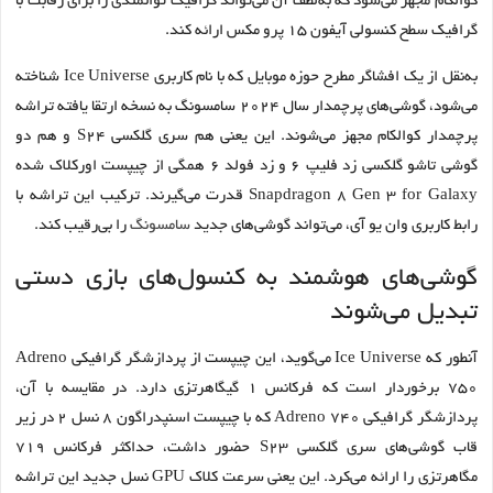
کوالکام مجهز می‌شود که به‌لطف آن می‌تواند گرافیک توانمندی را برای رقابت با
گرافیک سطح کنسولی آیفون ۱۵ پرو مکس ارائه کند.
به‌نقل از یک افشاگر مطرح حوزه موبایل که با نام کاربری Ice Universe شناخته
می‌شود، گوشی‌های پرچمدار سال ۲۰۲۴ سامسونگ به نسخه ارتقا یافته تراشه
پرچمدار کوالکام مجهز می‌شوند. این یعنی هم سری گلکسی S24 و هم دو
گوشی تاشو گلکسی زد فلیپ ۶ و زد فولد ۶ همگی از چیپست اورکلاک شده
Snapdragon 8 Gen 3 for Galaxy قدرت می‌گیرند. ترکیب این تراشه با
رابط کاربری وان یو آی، می‌تواند گوشی‌های جدید
سامسونگ
را بی‌رقیب کند.
گوشی‌های هوشمند به کنسول‌های بازی دستی
تبدیل می‌شوند
آنطور که Ice Universe می‌گوید، این چیپست از پردازشگر گرافیکی Adreno
750 برخوردار است که فرکانس ۱ گیگاهرتزی دارد. در مقایسه با آن،
پردازشگر گرافیکی Adreno 740 که با چیپست اسنپدراگون ۸ نسل ۲ در زیر
قاب گوشی‌های سری گلکسی S23 حضور داشت، حداکثر فرکانس ۷۱۹
مگاهرتزی را ارائه می‌کرد. این یعنی سرعت کلاک GPU نسل جدید این تراشه