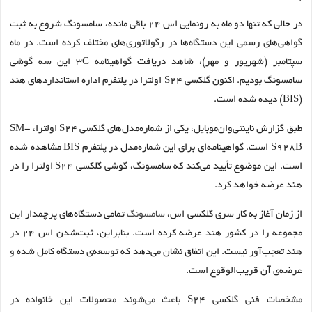
در حالی که تنها دو ماه به رونمایی اس ۲۴ باقی مانده، سامسونگ شروع به ثبت
گواهی‌های رسمی این دستگاه‌ها در رگولاتوری‌های مختلف کرده است. در ماه
سپتامبر (شهریور و مهر)، شاهد دریافت گواهینامه 3C این سه گوشی
سامسونگ بودیم. اکنون گلکسی S24 اولترا در پلتفرم اداره استانداردهای هند
(BIS) دیده شده است.
طبق گزارش‌ ناینتی‌وان‌موبایل، یکی از شماره‌مدل‌های گلکسی S24 اولترا، SM-
S928B است. گواهینامه‌ای برای این شماره‌مدل در پلتفرم BIS مشاهده شده
است. این موضوع تأیید می‌کند که سامسونگ، گوشی گلکسی S24 اولترا را در
هند عرضه خواهد کرد.
از زمان آغاز به کار سری گلکسی اس،
سامسونگ
تمامی دستگاه‌های پرچمدار این
مجموعه را در کشور هند عرضه کرده است. بنابراین، ثبت‌شدن اس ۲۴ در
هند تعجب‌آور نیست. این اتفاق نشان می‌دهد که توسعه‌ی دستگاه کامل شده و
عرضه‌ی آن قریب‌الوقوع است.
مشخصات فنی گلکسی S24 باعث می‌شوند محصولات این خانواده در