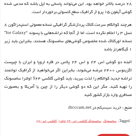
۲۸ درصد بالاتر خواهد بود. این می‌تواند پاسخی به اپل باشد که مدعی شده
گوشی آیفون ۱۵ پرو از گرافیک سطح کنسولی برخوردار است.
هرچند کوالکام سرعت کلاک پردازشگر گرافیکی نسخه معمولی اسنپدراگون ۸
نسل ۳ را اعلام نکرده است، اما از آنجا که تراشه‌هایی با پسوند “for Galaxy”
نسخه اورکلاک شده مخصوص گوشی‌های سامسونگ هستند، بنابراین باید زیر
۱ گیگاهرتز باشد
البته دو گوشی اس ۲۴ و اس ۲۴ پلاس در قاره اروپا و ایران با چیپست
اگزینوس ۲۴۰۰ عرضه می‌شوند. بنابراین اگر می‌خواهید از گرافیک توانمند
تراشه جدید کوالکام را لذت ببرید، باید گوشی گلکسی S24 اولترا سامسونگ
را تهیه کنید. مگر این که دو گوشی دیگر را از چین یا آمریکا و به‌صورت
مسافری وارد بازار کشور کنید
منبع :
خرید سیسیکم
در drcccam.net
Tagged:
سامسونگ
سامسونگ گلکسی اس ۲۴ اولترا
گلکسی اس ۲۳