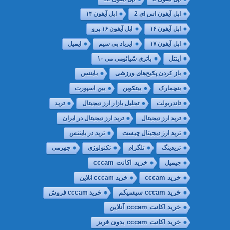
اپل آیفون اس ای 2
اپل آیفون ۱۴
اپل آیفون ۱۶
اپل آیفون ۱۶ پرو
اپل آیفون ۱۷
ایرباد بی سیم
ایمیل
اینتل
باتری شیائومی می ۱۰
باز کردن پکیج‌های ورزشی
بایننس
بنچمارک
بیتکوین
بین اسپورت
تاندربولت
تحلیل بازار ارز دیجیتال
ترید
ترید ارز دیجیتال
ترید ارز دیجیتال در ایران
ترید ارز دیجیتال چیست
ترید در بایننس
تریدینگ
تلگرام
تکنولوژی
جهرمی
جیمیل
خريد اكانت cccam
خرید cccam
خرید cccam انلاین
خرید cccam سیسیکم
خرید cccam فروش
خرید اکانت cccam آنلاین
خرید اکانت cccam بدون فریز