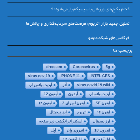
کدام پکیج‌های ورزشی با سیسیکم باز می‌شوند؟
تحلیل جدید بازار اتریوم: فرصت‌های سرمایه‌گذاری و چالش‌ها
فرکانس‌های شبکه منوتو
برچسب ها
drcccam
Coronavirus
5g
virus cov 19
IPHONE 11
INTEL CES
virus covid 19 wiki
آنر
آپدیت واتس اپ
آپدیت واتساپ
آیفون
آیفون 12
آیفون SE
آیفون اس ای 2
آیفون ۱۴
آیفون ۱۶
اتریوم
ارز دیجبتال
ارز دیجیتال
اسکنر اثر انگشت زیر صفحه
اپل
اندروید 10
اندروید وان
اپل آیفون 9
اپل آیفون 12