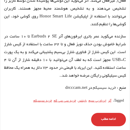
فعال/ غیرفعال می‌کند. آنر می‌گوید این گوشی‌ها پوشیده شدن توسط کاربر را
تشخیص می‌دهند و به تشخیص هوشمند محیط مجهز هستند. کاربران
می‌توانند با استفاده از اپلیکیشن Honor Smart Life روی گوشی خود، این
گوشی‌ها را تنظیم کنند.
سازنده می‌گوید عمر باتری ایرفون‌های آنر Earbuds 2 SE تا ۱۰ ساعت در
شرایط خاموش بودن حذف نویز فعال و تا ۳۲ ساعت با استفاده از کیس شارژ
است. این کیس شارژ از فناوری شارژ بی‌سیم پشتیبانی می‌کند و به یک پورت
USB-C مجهز است که به لطف آن می‌توانید با ۱۰ دقیقه شارژ از آن تا ۴
ساعت استفاده کنید. این ایرباد با قیمتی در حدود ۷۳ دلار به همراه یک محافظ
کیس سیلیکونی رایگان عرضه خواهد شد..
منبع :
خرید سیسیکم
در drcccam.net
Tagged:
آنر
ایرباد بی سیم
بایننس
خرید سی سی کم
خرید سیسیکم
ادامه مطلب