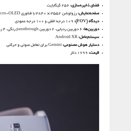
فضای ذخیره‌سازی:
256 گیگابایت
صفحه‌نمایش:
رزولوشن ۳۵۵۲ × ۳۸۴۰ با فناوری Micro-OLED، نرخ تازه‌سازی تا ۹۰ هرتز
دیدگاه (FOV):
109 درجه افقی و 100 درجه عمودی
دوربین‌ها:
۶ دوربین ردیابی، ۲ دوربین passthrough رنگی، ۴ ردیابی چشم و ۱ سنسور عمق
سیستم‌عامل:
Android XR
دستیار هوش مصنوعی:
Gemini برای تعامل صوتی و حرکتی
قیمت:
1799 دلار