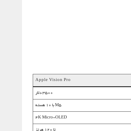
Apple Vision Pro
3500 دلار
M5 با 10 هسته
۴K Micro-OLED
تا ۱۲۰ هرتز