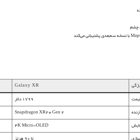
ه
ژگی
Galaxy XR
یمت
1799 دلار
زنده
Snapdragon XR2+ Gen 2
ایش
۴K Micro-OLED
‌سازی
تا ۹۰ هرتز