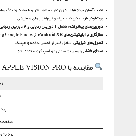
نصب آسان برنامه‌ها:
بدون نیاز به کامپیوتر و با سایدلودینگ ساد
بوت‌لودر باز:
امکان نصب رام و نرم‌افزارهای سفارشی
دوربین‌های پیشرفته:
شامل ۶ دوربین ردیابی و ۴ دوربین ردیابی چشم
سازگاری با اپلیکیشن‌های Android XR:
از Google Photos و Maps با نسخه سه‌بعدی پشتیبانی می‌کند
کنترل‌های فیزیکی:
شامل کنترلر لمسی، دکمه و هپتیک
صدای فضایی:
سیستم صوتی دو اسپیکره ۳۶۰ درجه
مقایسه با APPLE VISION PRO
وی
ق
پردا
صفحه‌نم
نرخ تازه