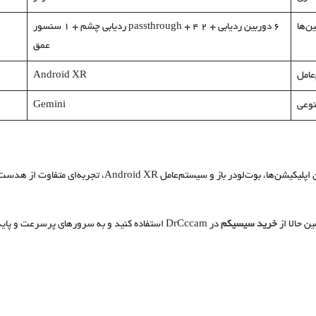
ن‌ها
۶ دوربین ردیابی + ۲ passthrough + ۴ ردیابی چشم + ۱ سنسور
عمق
عامل
Android XR
وعی
Gemini
سامسونگ با قابلیت‌هایی مانند نصب آسان اپلیکیشن‌ها، بو
ن حالا از
خرید سیسیکم
در DrCccam استفاده کنید و به سرورهای پرسرعت و پایدار متصل شوید.