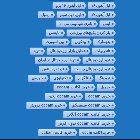
اپل آیفون ۱۶
اپل آیفون ۱۶ پرو
اپل آیفون ۱۷
ایرباد بی سیم
ایمیل
اینتل
باتری شیائومی می ۱۰
باز کردن پکیج‌های ورزشی
بایننس
بنچمارک
بیتکوین
بین اسپورت
تاندربولت
تحلیل بازار ارز دیجیتال
ترید
ترید ارز دیجیتال
ترید ارز دیجیتال در ایران
ترید ارز دیجیتال چیست
ترید در بایننس
تریدینگ
تلگرام
تکنولوژی
جهرمی
جیمیل
خريد اكانت cccam
خرید cccam
خرید cccam انلاین
خرید cccam سیسیکم
خرید cccam فروش
خرید اکانت cccam آنلاین
خرید اکانت cccam بدون فریز
خرید اکانت cccm
خرید اکانت cckam