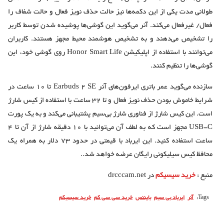
طولانی مدت یکی از این دکمه‌ها نیز حالت حذف نویز فعال و حالت شفاف را
فعال/ غیرفعال می‌کند. آنر می‌گوید این گوشی‌ها پوشیده شدن توسط کاربر
را تشخیص می‌دهند و به تشخیص هوشمند محیط مجهز هستند. کاربران
می‌توانند با استفاده از اپلیکیشن Honor Smart Life روی گوشی خود، این
گوشی‌ها را تنظیم کنند.
سازنده می‌گوید عمر باتری ایرفون‌های آنر Earbuds 2 SE تا ۱۰ ساعت در
شرایط خاموش بودن حذف نویز فعال و تا ۳۲ ساعت با استفاده از کیس شارژ
است. این کیس شارژ از فناوری شارژ بی‌سیم پشتیبانی می‌کند و به یک پورت
USB-C مجهز است که به لطف آن می‌توانید با ۱۰ دقیقه شارژ از آن تا ۴
ساعت استفاده کنید. این ایرباد با قیمتی در حدود ۷۳ دلار به همراه یک
محافظ کیس سیلیکونی رایگان عرضه خواهد شد..
منبع :
خرید سیسیکم
در drcccam.net
Tags:
آنر
ایرباد بی سیم
بایننس
خرید سی سی کم
خرید سیسیکم