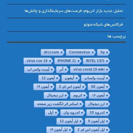
تحلیل جدید بازار اتریوم: فرصت‌های سرمایه‌گذاری و چالش‌ها
فرکانس‌های شبکه منوتو
برچسب ها
drcccam
Coronavirus
5g
virus cov 19
IPHONE 11
INTEL CES
virus covid 19 wiki
آنر
آپدیت واتس اپ
آپدیت واتساپ
آیفون
آیفون 12
آیفون SE
آیفون اس ای 2
آیفون ۱۴
آیفون ۱۶
اتریوم
ارز دیجبتال
ارز دیجیتال
اسکنر اثر انگشت زیر صفحه
اپل
اندروید 10
اندروید وان
اپل آیفون 9
اپل آیفون 12
اپل آیفون اس ای 2
اپل آیفون ۱۴