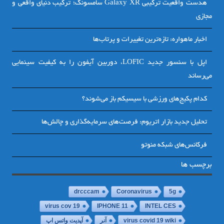
هدست واقعیت ترکیبی Galaxy XR سامسونگ؛ ترکیب دنیای واقعی و
مجازی
اخبار ماهواره: تازه‌ترین تغییرات و پرتاب‌ها
اپل با سنسور جدید LOFIC، دوربین آیفون را به کیفیت سینمایی
می‌رساند
کدام پکیج‌های ورزشی با سیسیکم باز می‌شوند؟
تحلیل جدید بازار اتریوم: فرصت‌های سرمایه‌گذاری و چالش‌ها
فرکانس‌های شبکه منوتو
برچسب ها
drcccam
Coronavirus
5g
virus cov 19
IPHONE 11
INTEL CES
virus covid 19 wiki
آنر
آپدیت واتس اپ