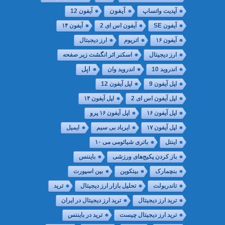
آپدیت واتساپ
آیفون
آیفون 12
آیفون SE
آیفون اس ای 2
آیفون ۱۴
آیفون ۱۶
اتریوم
ارز دیجبتال
ارز دیجیتال
اسکنر اثر انگشت زیر صفحه
اپل
اندروید 10
اندروید وان
اپل آیفون 9
اپل آیفون 12
اپل آیفون اس ای 2
اپل آیفون ۱۴
اپل آیفون ۱۶
اپل آیفون ۱۶ پرو
اپل آیفون ۱۷
ایرباد بی سیم
ایمیل
اینتل
باتری شیائومی می ۱۰
باز کردن پکیج‌های ورزشی
بایننس
بنچمارک
بیتکوین
بین اسپورت
تاندربولت
تحلیل بازار ارز دیجیتال
ترید
ترید ارز دیجیتال
ترید ارز دیجیتال در ایران
ترید ارز دیجیتال چیست
ترید در بایننس