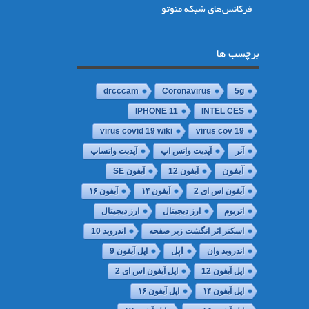
فرکانس‌های شبکه منوتو
برچسب ها
drcccam
Coronavirus
5g
IPHONE 11
INTEL CES
virus covid 19 wiki
virus cov 19
آنر
آپدیت واتس اپ
آپدیت واتساپ
آیفون
آیفون 12
آیفون SE
آیفون اس ای 2
آیفون ۱۴
آیفون ۱۶
اتریوم
ارز دیجبتال
ارز دیجیتال
اسکنر اثر انگشت زیر صفحه
اندروید 10
اپل
اندروید وان
اپل آیفون 9
اپل آیفون 12
اپل آیفون اس ای 2
اپل آیفون ۱۴
اپل آیفون ۱۶