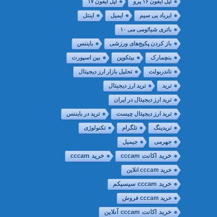
اپل آیفون ۱۶ پرو
اپل آیفون ۱۷
ایرباد بی سیم
ایمیل
اینتل
باتری شیائومی می ۱۰
باز کردن پکیج‌های ورزشی
بایننس
بنچمارک
بیتکوین
بین اسپورت
تاندربولت
تحلیل بازار ارز دیجیتال
ترید
ترید ارز دیجیتال
ترید ارز دیجیتال در ایران
ترید ارز دیجیتال چیست
ترید در بایننس
تریدینگ
تلگرام
تکنولوژی
جهرمی
جیمیل
خرید cccam
خريد اكانت cccam
خرید cccam انلاین
خرید cccam سیسیکم
خرید cccam فروش
خرید اکانت cccam آنلاین