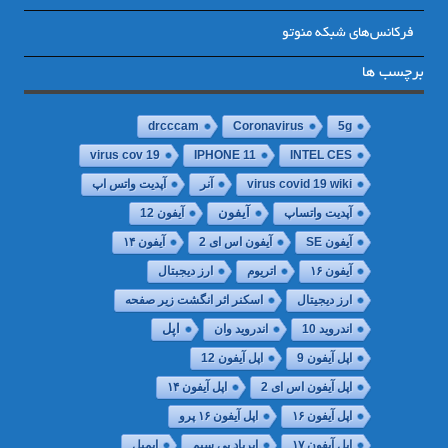
فرکانس‌های شبکه منوتو
برچسب ها
drcccam
Coronavirus
5g
virus cov 19
IPHONE 11
INTEL CES
virus covid 19 wiki
آنر
آپدیت واتس اپ
آپدیت واتساپ
آیفون
آیفون 12
آیفون SE
آیفون اس ای 2
آیفون ۱۴
آیفون ۱۶
اتریوم
ارز دیجبتال
ارز دیجیتال
اسکنر اثر انگشت زیر صفحه
اپل
اندروید 10
اندروید وان
اپل آیفون 9
اپل آیفون 12
اپل آیفون اس ای 2
اپل آیفون ۱۴
اپل آیفون ۱۶
اپل آیفون ۱۶ پرو
اپل آیفون ۱۷
ایرباد بی سیم
ایمیل