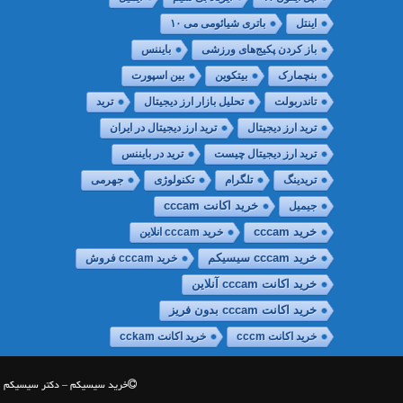
اینتل
باتری شیائومی می ۱۰
باز کردن پکیج‌های ورزشی
بایننس
بنچمارک
بیتکوین
بین اسپورت
تاندربولت
تحلیل بازار ارز دیجیتال
ترید
ترید ارز دیجیتال
ترید ارز دیجیتال در ایران
ترید ارز دیجیتال چیست
ترید در بایننس
تریدینگ
تلگرام
تکنولوژی
جهرمی
جیمیل
خريد اكانت cccam
خرید cccam
خرید cccam انلاین
خرید cccam سیسیکم
خرید cccam فروش
خرید اکانت cccam آنلاین
خرید اکانت cccam بدون فریز
خرید اکانت cccm
خرید اکانت cckam
خرید سیسیکم – دکتر سیسیکم