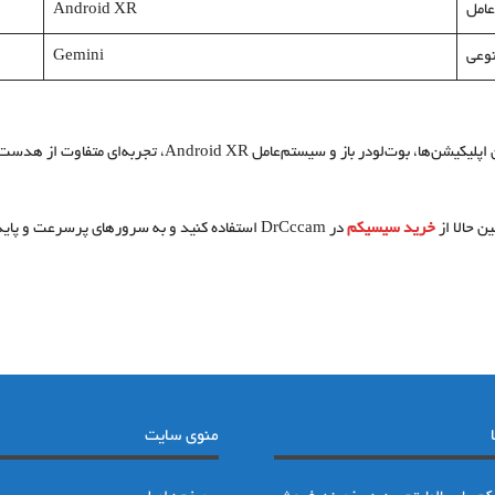
امل
Android XR
وعی
Gemini
سامسونگ با قابلیت‌هایی مانند نصب آسان اپلیکیشن‌ها، بو
ن حالا از
خرید سیسیکم
در DrCccam استفاده کنید و به سرورهای پرسرعت و پایدار متصل شوید.
منوی سایت