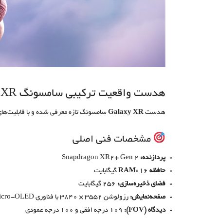
هدست واقعیت ترکیبی سامسونگ GALAXY XR
هدست
Galaxy XR
سامسونگ تازه معرفی شده و با قابلیت‌های
مشخصات فنی اصلی
پردازنده:
Snapdragon XR2+ Gen 2
حافظه RAM:
16 گیگابایت
فضای ذخیره‌سازی:
256 گیگابایت
صفحه‌نمایش:
رزولوشن ۳۵۵۲ × ۳۸۴۰ با فناوری Micro-OLED، نرخ تازه‌سازی تا ۹۰ هرتز
دیدگاه (FOV):
109 درجه افقی و 100 درجه عمودی