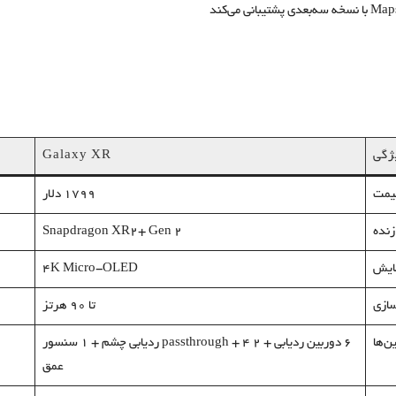
ژگی
Galaxy XR
یمت
1799 دلار
زنده
Snapdragon XR2+ Gen 2
ایش
۴K Micro-OLED
سازی
تا ۹۰ هرتز
ن‌ها
۶ دوربین ردیابی + ۲ passthrough + ۴ ردیابی چشم + ۱ سنسور
عمق