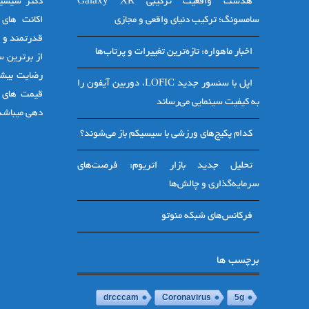
هدست واقعیت ترکیبی Galaxy XR
دکتر سیسیک
سامسونگ؛ ترکیب دنیای واقعی و مجازی
قدرتمند و ف
اخبار ماهواره: تازه‌ترین تغییرات و پرتاب‌ها
از برترین 
رضایت بیشت
اپل با سنسور جدید LOFIC، دوربین آیفون را
قیمت های 
به کیفیت سینمایی می‌رساند
دهی میباشد 
کدام پکیج‌های ورزشی با سیسیکم باز می‌شوند؟
تحلیل جدید بازار اتریوم: فرصت‌های
سرمایه‌گذاری و چالش‌ها
فرکانس‌های شبکه منوتو
برچسب ها
drcccam
Coronavirus
5g