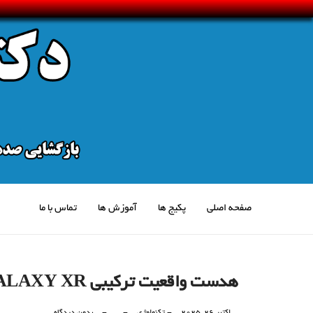
صفحه اصلی
پکیج ها
آموزش ها
تماس با ما
هدست واقعیت ترکیبی GALAXY XR سامسونگ؛ ترکیب دنیای واقعی و مجازی
اکتبر 26, 2025
-
تکنولوژی
-
-
بدون دیدگاه